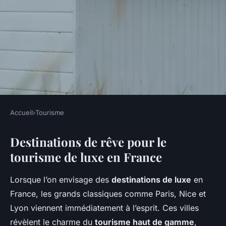
Accueil
›
Tourisme
TOURISME
Destinations de rêve pour le
Tourisme de luxe en France :
tourisme de luxe en France
vivre l'expérience ultime
Lorsque l’on envisage des
destinations de luxe
en
Nino
•
5 novembre 2024
•
6 min de lecture
France, les grands classiques comme Paris, Nice et
Lyon viennent immédiatement à l’esprit. Ces villes
révèlent le charme du
tourisme haut de gamme
,