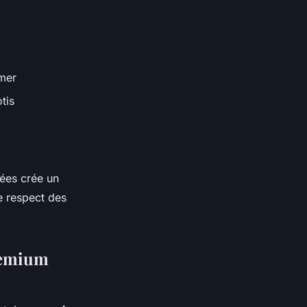
 mer
tis
ées crée un
e respect des
remium