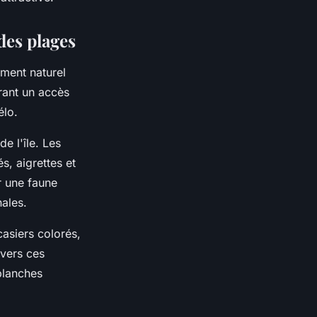
des plages
ement naturel
frant un accès
élo.
e l'île. Les
, aigrettes et
r une faune
nales.
casiers colorés,
avers ces
blanches