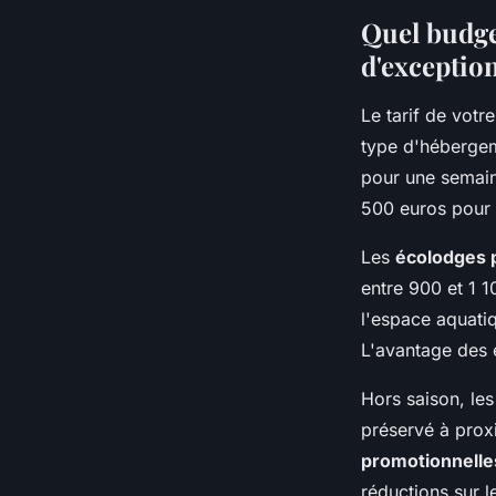
Quel budge
d'exception
Le tarif de votr
type d'hébergem
pour une semai
500 euros pour
Les
écolodges
entre 900 et 1 1
l'espace aquatiq
L'avantage des é
Hors saison, les
préservé à prox
promotionnelle
réductions sur le