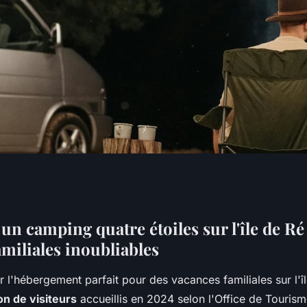
ing 4 étoiles de
un camping quatre étoiles sur l'île de Ré
miliales inoubliables
avis !
 l'hébergement parfait pour des vacances familiales sur l'î
ion de visiteurs
accueillis en 2024 selon l'Office de Tourisme