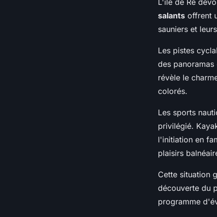
L'île de Ré dév
salants
offrent 
sauniers et leurs
Les pistes cycl
des panoramas ex
révèle le charm
colorés.
Les sports naut
privilégié. Kaya
l'initiation en 
plaisirs balnéai
Cette situation
découverte du p
programme d'év