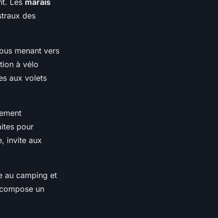
nt. Les
marais
straux des
vous menant vers
tion à vélo
es aux volets
nement
aites pour
, invite aux
e au camping et
e compose un