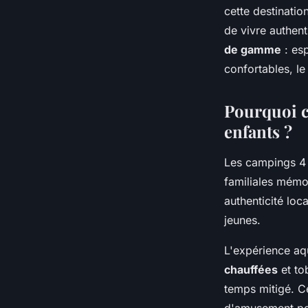
Nino
•
18 décembre 2025
•
7 min de lecture
cette destinatio
de vivre authen
de gamme
: es
confortables, le
Pourquoi c
enfants ?
Les campings 4 
familiales mémo
authenticité loc
jeunes.
L'expérience aq
chauffées
et to
temps mitigé. Ce