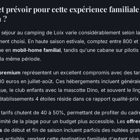
t prévoir pour cette expérience familiale
 ?
e séjour au camping de Loix varie considérablement selon la 
ent choisi. En haute saison estivale, comptez entre 800 et
ne en
mobil-home familial
, tandis qu'une cabane sur pilotis 
 la même période.
 premium
représentent un excellent compromis avec des tari
00 euros en juillet-août. Ces hébergements incluent général
ue, le club enfants avec la mascotte Dino, et souvent le ling
tablissements 4 étoiles réside dans ce rapport qualité-prix
 tarifs chutent de 40 à 50%, permettant de profiter du cadr
imité de la plage pour un budget plus accessible. Les
offre
s
de début et fin de saison incluent parfois des nuitées grat
s activités, rendant cette destination familiale d'autant plus 