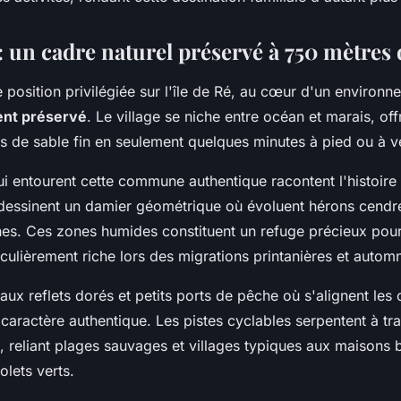
 : un cadre naturel préservé à 750 mètres 
position privilégiée sur l'île de Ré, au cœur d'un environn
nt préservé
. Le village se niche entre océan et marais, of
es de sable fin en seulement quelques minutes à pied ou à v
 entourent cette commune authentique racontent l'histoire d
essinent un damier géométrique où évoluent hérons cendrés
es. Ces zones humides constituent un refuge précieux pou
ticulièrement riche lors des migrations printanières et autom
aux reflets dorés et petits ports de pêche où s'alignent les 
n caractère authentique. Les pistes cyclables serpentent à tr
, reliant plages sauvages et villages typiques aux maisons 
lets verts.