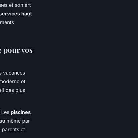
ées et son art
services haut
ements
e pour vos
es vacances
 moderne et
il des plus
. Les
piscines
'eau même par
 parents et