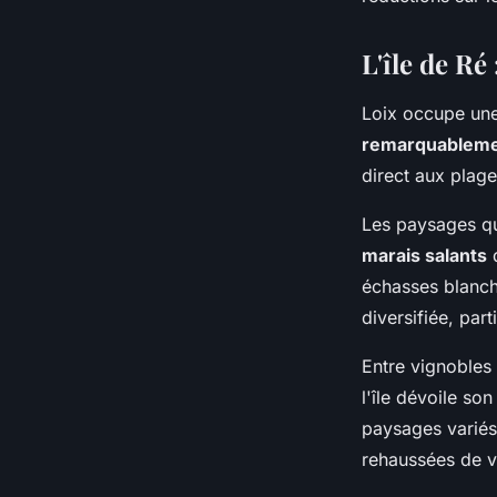
L'île de Ré
Loix occupe une 
remarquableme
direct aux plag
Les paysages qui
marais salants
d
échasses blanch
diversifiée, par
Entre vignobles 
l'île dévoile so
paysages variés
rehaussées de vo