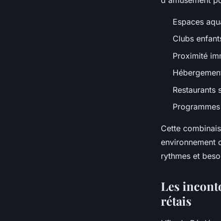
d'amusement pou
Espaces aqua
Clubs enfant
Proximité im
Hébergements
Restaurants 
Programmes d'
Cette combinais
environnement o
rythmes et beso
Les incont
rétais