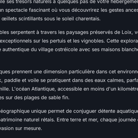
oile ses trésors naturels à quelques pas de votre hébergeme
un spectacle fascinant où vous découvrirez les gestes ance
 œillets scintillants sous le soleil charentais.
ables serpentent à travers les paysages préservés de Loix, 
ceptionnels sur les pertuis et les vignobles. Cette explora
e authentique du village ostréicole avec ses maisons blanch
iques prennent une dimension particulière dans cet environ
k, paddle et voile se pratiquent dans des eaux calmes, parf
famille. L'océan Atlantique, accessible en moins d'un kilomètre
res sur des plages de sable fin.
 géographique unique permet de conjuguer détente aquatiqu
atrimoine naturel rétais. Entre terre et mer, chaque journé
asion sur mesure.