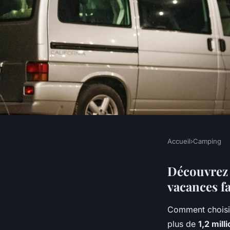
Accueil
›
Camping
CAMPING
Évadez-vous au camp
Découvrez 
vacances fa
l'île de ré : enfants r
Comment choisir
plus de
1,2 mill