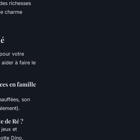
des richesses
le charme
Ré
pour votre
aider à faire le
ces en famille
hauffées, son
ulement).
le de Ré ?
 jeux et
otte Dino.